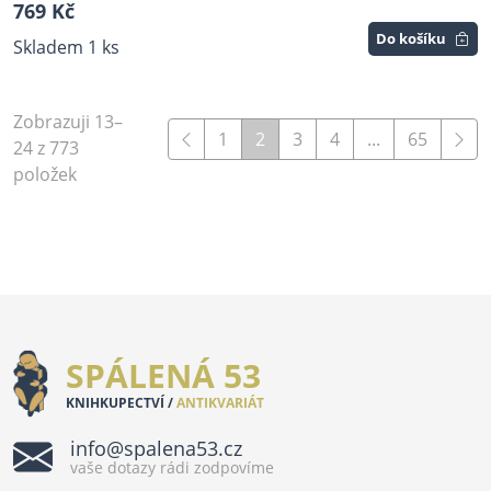
769 Kč
Do košíku
Skladem 1 ks
Zobrazuji 13–
1
2
3
4
...
65
24 z 773
položek
SPÁLENÁ 53
KNIHKUPECTVÍ /
ANTIKVARIÁT
info@spalena53.cz
vaše dotazy rádi zodpovíme