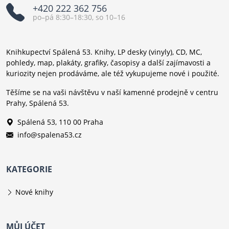
+420 222 362 756
po–pá 8:30–18:30, so 10–16
Knihkupectví Spálená 53. Knihy, LP desky (vinyly), CD, MC,
pohledy, map, plakáty, grafiky, časopisy a další zajímavosti a
kuriozity nejen prodáváme, ale též vykupujeme nové i použité.
Těšíme se na vaši návštěvu v naší kamenné prodejně v centru
Prahy, Spálená 53.
Spálená 53, 110 00 Praha
info@spalena53.cz
KATEGORIE
Nové knihy
MŮJ ÚČET