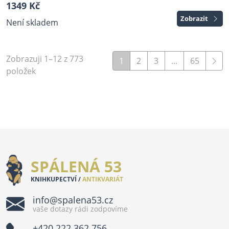
1349 Kč
Zobrazit
Není skladem
Zobrazuji 1–12 z 773
1
2
3
...
65
položek
SPÁLENÁ 53
KNIHKUPECTVÍ /
ANTIKVARIÁT
info@spalena53.cz
vaše dotazy rádi zodpovíme
+420 222 362 756