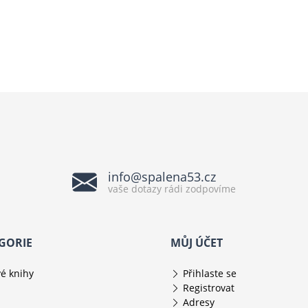
info@spalena53.cz
vaše dotazy rádi zodpovíme
GORIE
MŮJ ÚČET
é knihy
Přihlaste se
Registrovat
Adresy