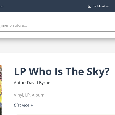
up
Přihlásit se
LP Who Is The Sky?
Autor: David Byrne
Vinyl, LP, Album
Číst více +