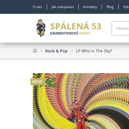
O nás
Jak nakupovat
Kontakty
Blog
Výk
SPÁLENÁ 53
GRAMOFONOVÉ
DESKY
Rock & Pop
LP Who Is The Sky?
NOVÉ