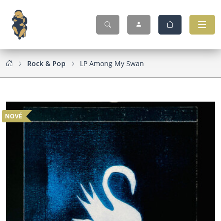
Rock & Pop
LP Among My Swan
NOVÉ