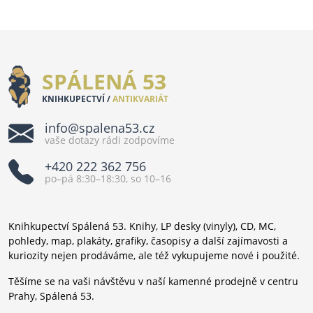
SPÁLENÁ 53
KNIHKUPECTVÍ /
ANTIKVARIÁT
info@spalena53.cz
vaše dotazy rádi zodpovíme
+420 222 362 756
po–pá 8:30–18:30, so 10–16
Knihkupectví Spálená 53. Knihy, LP desky (vinyly), CD, MC,
pohledy, map, plakáty, grafiky, časopisy a další zajímavosti a
kuriozity nejen prodáváme, ale též vykupujeme nové i použité.
Těšíme se na vaši návštěvu v naší kamenné prodejně v centru
Prahy, Spálená 53.