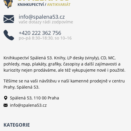
KNIHKUPECTVÍ /
ANTIKVARIÁT
info@spalena53.cz
vaše dotazy rádi zodpovíme
+420 222 362 756
po–pá 8:30–18:30, so 10–16
Knihkupectví Spálená 53. Knihy, LP desky (vinyly), CD, MC,
pohledy, map, plakáty, grafiky, časopisy a další zajímavosti a
kuriozity nejen prodáváme, ale též vykupujeme nové i použité.
Těšíme se na vaši návštěvu v naší kamenné prodejně v centru
Prahy, Spálená 53.
Spálená 53, 110 00 Praha
info@spalena53.cz
KATEGORIE