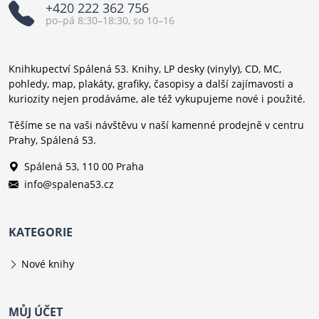
+420 222 362 756
po–pá 8:30–18:30, so 10–16
Knihkupectví Spálená 53. Knihy, LP desky (vinyly), CD, MC,
pohledy, map, plakáty, grafiky, časopisy a další zajímavosti a
kuriozity nejen prodáváme, ale též vykupujeme nové i použité.
Těšíme se na vaši návštěvu v naší kamenné prodejně v centru
Prahy, Spálená 53.
Spálená 53, 110 00 Praha
info@spalena53.cz
KATEGORIE
Nové knihy
MŮJ ÚČET