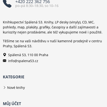
+420 222 362 756
po–pá 8:30–18:30, so 10–16
Knihkupectví Spálená 53. Knihy, LP desky (vinyly), CD, MC,
pohledy, map, plakáty, grafiky, časopisy a další zajímavosti a
kuriozity nejen prodáváme, ale též vykupujeme nové i použité.
Těšíme se na vaši návštěvu v naší kamenné prodejně v centru
Prahy, Spálená 53.
Spálená 53, 110 00 Praha
info@spalena53.cz
KATEGORIE
Nové knihy
MŮJ ÚČET