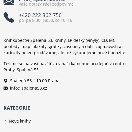
vaše dotazy rádi zodpovíme
+420 222 362 756
po–pá 8:30–18:30, so 10–16
Knihkupectví Spálená 53. Knihy, LP desky (vinyly), CD, MC,
pohledy, map, plakáty, grafiky, časopisy a další zajímavosti a
kuriozity nejen prodáváme, ale též vykupujeme nové i použité.
Těšíme se na vaši návštěvu v naší kamenné prodejně v centru
Prahy, Spálená 53.
Spálená 53, 110 00 Praha
info@spalena53.cz
KATEGORIE
Nové knihy