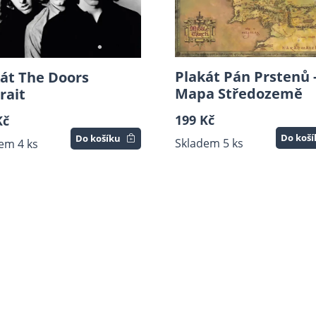
Plakát Pán Prstenů 
át The Doors
Mapa Středozemě
rait
199 Kč
Kč
Do koš
Do košíku
Skladem 5 ks
em 4 ks