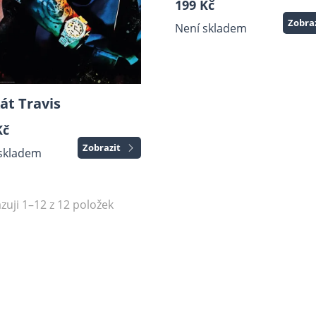
199 Kč
Zobra
Není skladem
át Travis
Kč
Zobrazit
skladem
zuji 1–12 z 12 položek