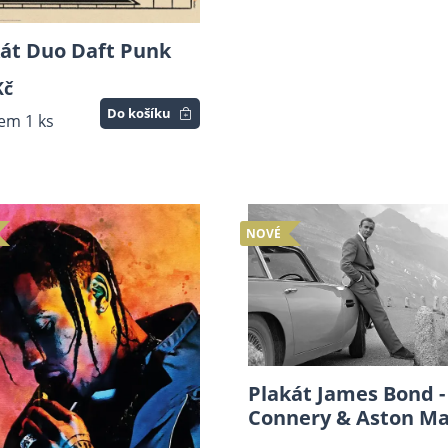
át Duo Daft Punk
Kč
Do košíku
em 1 ks
NOVÉ
Plakát James Bond -
Connery & Aston Ma