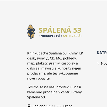
SPÁLENÁ 53
KNIHKUPECTVÍ /
ANTIKVARIÁT
KATE
Knihkupectví Spálená 53. Knihy, LP
desky (vinyly), CD, MC, pohledy,
map, plakáty, grafiky, časopisy a
Nov
další zajímavosti a kuriozity nejen
prodáváme, ale též vykupujeme
nové i použité.
Těšíme se na vaši návštěvu v naší
kamenné prodejně v centru Prahy,
Spálená 53.
Spálená 53, 110 00 Praha