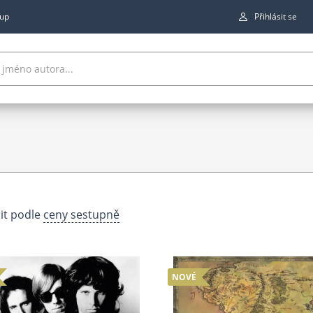
up
Přihlásit se
it podle
ceny sestupně
NOVÉ