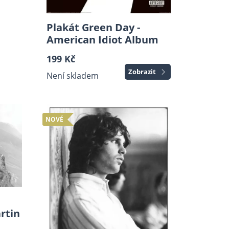
Plakát Green Day -
American Idiot Album
199 Kč
Zobrazit
Není skladem
NOVÉ
rtin