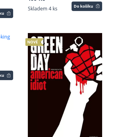
Do košíku
Skladem 4 ks
íku
NOVÉ
íku