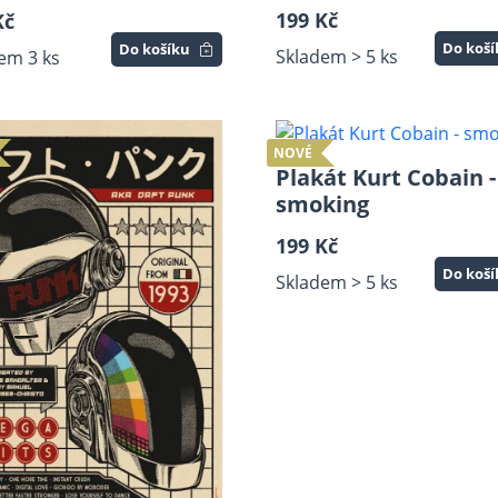
199 Kč
Kč
Do koš
Do košíku
Skladem > 5 ks
em 3 ks
NOVÉ
Plakát Kurt Cobain -
smoking
199 Kč
Do koš
Skladem > 5 ks