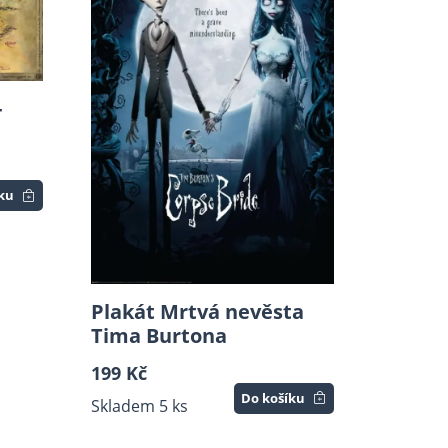
-
íku
Plakát Mrtvá nevěsta
Tima Burtona
199 Kč
Do košíku
Skladem 5 ks