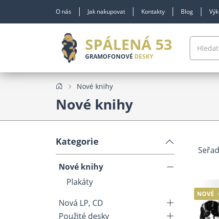
O nás
Jak nakupovat
Kontakty
Blog
Výk
SPÁLENÁ 53
GRAMOFONOVÉ
DESKY
Nové knihy
Nové knihy
Kategorie
Seřad
Nové knihy
Plakáty
NOVÉ
Nová LP, CD
Použité desky