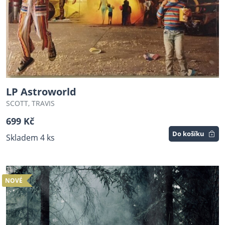
LP Astroworld
SCOTT, TRAVIS
699 Kč
Do košíku
Skladem 4 ks
NOVÉ