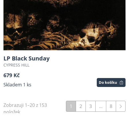
LP Black Sunday
CYPRESS HILL
679 Kč
Do košíku
Skladem 1 ks
Zobrazuji 1–20 z 153
1
2
3
...
8
položek