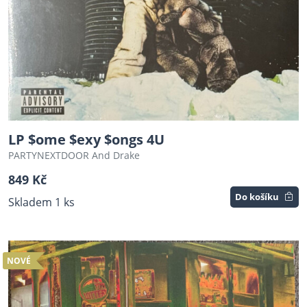
LP $ome $exy $ongs 4U
PARTYNEXTDOOR And Drake
849 Kč
Do košíku
Skladem 1 ks
NOVÉ