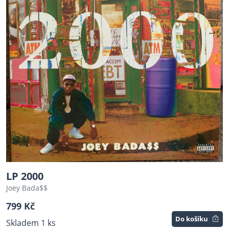
LP 2000
Joey Bada$$
799 Kč
Do košíku
Skladem 1 ks