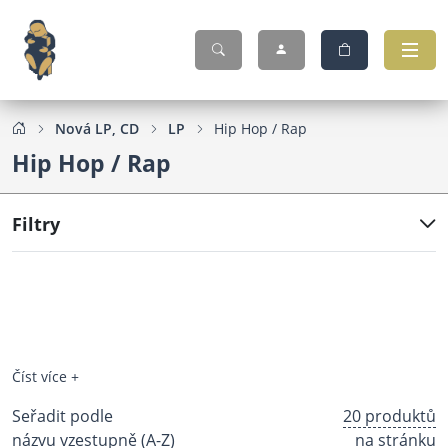
Nová LP, CD
LP
Hip Hop / Rap
Hip Hop / Rap
Filtry
Číst více +
Seřadit podle
20 produktů
názvu vzestupně (A-Z)
na stránku