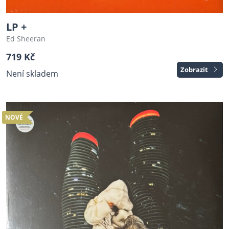
LP +
Ed Sheeran
719 Kč
Zobrazit
Není skladem
NOVÉ