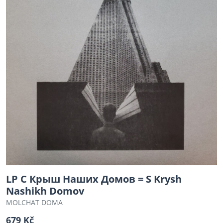
LP С Крыш Наших Домов = S Krysh
Nashikh Domov
MOLCHAT DOMA
679 Kč