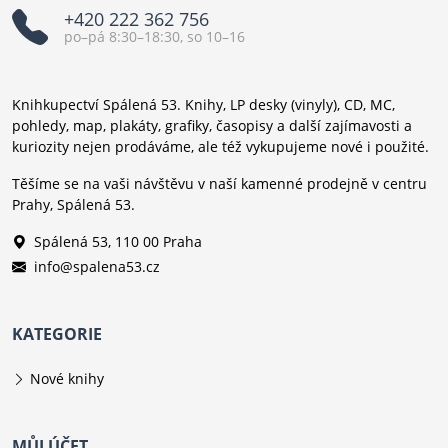
+420 222 362 756
po–pá 8:30–18:30, so 10–16
Knihkupectví Spálená 53. Knihy, LP desky (vinyly), CD, MC,
pohledy, map, plakáty, grafiky, časopisy a další zajímavosti a
kuriozity nejen prodáváme, ale též vykupujeme nové i použité.
Těšíme se na vaši návštěvu v naší kamenné prodejně v centru
Prahy, Spálená 53.
Spálená 53, 110 00 Praha
info@spalena53.cz
KATEGORIE
Nové knihy
MŮJ ÚČET