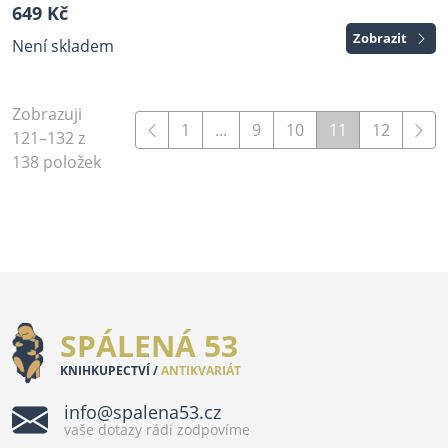
649 Kč
Zobrazit
Není skladem
Zobrazuji
1
...
9
10
11
12
121–132 z
138 položek
SPÁLENÁ 53
KNIHKUPECTVÍ /
ANTIKVARIÁT
info@spalena53.cz
vaše dotazy rádi zodpovíme